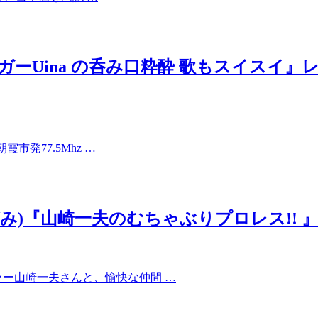
本酒シンガーUina の呑み口粋酔 歌もスイ
市発77.5Mhz …
(エフエムさがみ)『山崎一夫のむちゃぶりプロレス
ラー山崎一夫さんと、愉快な仲間 …