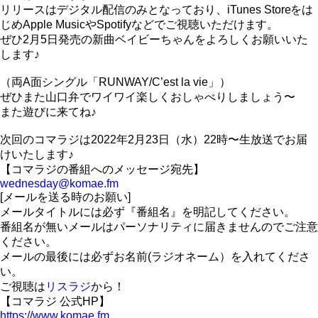
リリースはデジタル配信のみとなっており、iTunes Storeをは
じめApple MusicやSpotifyなどでご視聴いただけます。
ぜひ2月5日発売の新曲ベイビーちゃんをよろしくお願いいた
します♪
（両A面シングル「RUNWAY/C’est la vie」）
ぜひまた山口弁でワイワイ楽しくおしゃべりしましょう〜
また遊びに来てね♪
次回のコマラジは2022年2月23日（水）22時〜生放送でお届
けいたします♪
【コマラジの番組へのメッセージ宛先】
wednesday@komae.fm
[メールを送る時のお願い]
メールタイトルには必ず『番組名』を明記してください。
番組名が無いメールはパーソナリティに届きませんのでご注意
ください。
メールの最後には必ずお名前(ラジオネーム）を入れてくださ
い。
ご視聴は
リスラジ
から！
【コマラジ 公式HP】
https://www.komae.fm