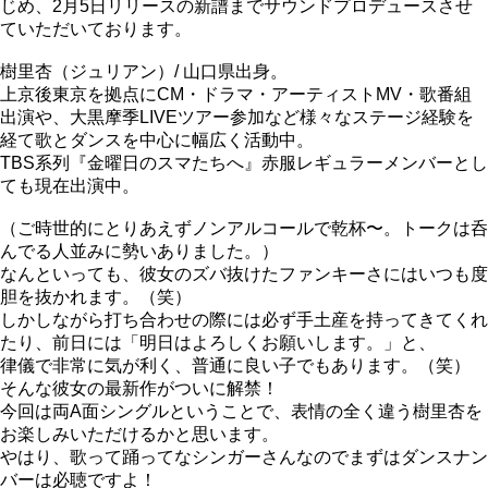
じめ、2月5日リリースの新譜までサウンドプロデュースさせ
ていただいております。
樹里杏（ジュリアン）/ 山口県出身。
上京後東京を拠点にCM・ドラマ・アーティストMV・歌番組
出演や、大黒摩季LIVEツアー参加など様々なステージ経験を
経て歌とダンスを中心に幅広く活動中。
TBS系列『金曜日のスマたちへ』赤服レギュラーメンバーとし
ても現在出演中。
（ご時世的にとりあえずノンアルコールで乾杯〜。トークは呑
んでる人並みに勢いありました。）
なんといっても、彼女のズバ抜けたファンキーさにはいつも度
胆を抜かれます。（笑）
しかしながら打ち合わせの際には必ず手土産を持ってきてくれ
たり、前日には「明日はよろしくお願いします。」と、
律儀で非常に気が利く、普通に良い子でもあります。（笑）
そんな彼女の最新作がついに解禁！
今回は両A面シングルということで、表情の全く違う樹里杏を
お楽しみいただけるかと思います。
やはり、歌って踊ってなシンガーさんなのでまずはダンスナン
バーは必聴ですよ！