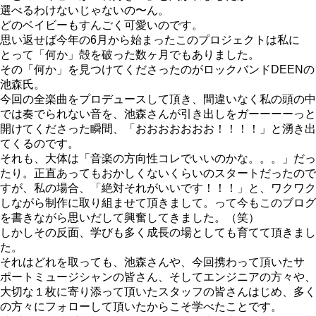
選べるわけないじゃないの〜ん。
どのベイビーもすんごく可愛いのです。
思い返せば今年の6月から始まったこのプロジェクトは私に
とって「何か」殻を破った数ヶ月でもありました。
その「何か」を見つけてくださったのがロックバンドDEENの
池森氏。
今回の全楽曲をプロデュースして頂き、間違いなく私の頭の中
では奏でられない音を、池森さんが引き出しをガーーーーっと
開けてくださった瞬間、「おおおおおおお！！！！」と湧き出
てくるのです。
それも、大体は「音楽の方向性コレでいいのかな。。。」だっ
たり。正直あってもおかしくないくらいのスタートだったので
すが、私の場合、「絶対それがいいです！！！」と、ワクワク
しながら制作に取り組ませて頂きまして。って今もこのブログ
を書きながら思いだして興奮してきました。（笑）
しかしその反面、学びも多く成長の場としても育てて頂きまし
た。
それはどれを取っても、池森さんや、今回携わって頂いたサ
ポートミュージシャンの皆さん、そしてエンジニアの方々や、
大切な１枚に寄り添って頂いたスタッフの皆さんはじめ、多く
の方々にフォローして頂いたからこそ学べたことです。