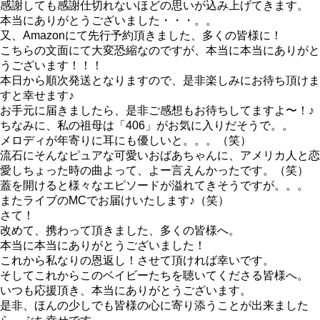
感謝しても感謝仕切れないほどの思いが込み上げてきます。
本当にありがとうございました・・・。。
又、Amazonにて先行予約頂きました、多くの皆様に！
こちらの文面にて大変恐縮なのですが、本当に本当にありがと
うございます！！！
本日から順次発送となりますので、是非楽しみにお待ち頂けま
すと幸せます♪
お手元に届きましたら、是非ご感想もお待ちしてますよ〜！♪
ちなみに、私の祖母は「406」がお気に入りだそうで。。
メロディが年寄りに耳にも優しいと。。。（笑）
流石にそんなピュアな可愛いおばあちゃんに、アメリカ人と恋
愛しちょった時の曲よって、よー言えんかったです。（笑）
蓋を開けると様々なエピソードが溢れてきそうですが。。。
またライブのMCでお届けいたします♪（笑）
さて！
改めて、携わって頂きました、多くの皆様へ。
本当に本当にありがとうございました！
これから私なりの恩返し！させて頂ければ幸いです。
そしてこれからこのベイビーたちを聴いてくださる皆様へ。
いつも応援頂き、本当にありがとうございます。
是非、ほんの少しでも皆様の心に寄り添うことが出来ました