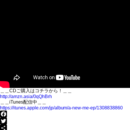
＿＿CDご購入はコチラから！＿＿
http://amzn.asia/0qQhBrh
＿＿iTunes配信中＿＿
https://itunes.apple.com/jp/album/a-new-me-ep/1308838860
Facebook
Twitter