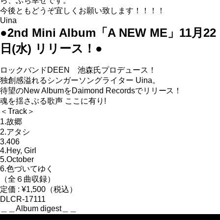
ら、ぶち幸せです。
今後ともどうぞ宜しくお願い致します！！！！
Uina
●2nd Mini Album「A NEW ME」11月22
日(水) リリース！●
ロックバンドDEEN 池森氏プロデュース！
独創感溢れるシンガーソングライター Uina。
待望のNew AlbumをDaimond Recordsでリリース！
魂を揺さぶる歌声 ここに有り!
＜Track＞
1.故郷
2.アタシ
3.406
4.Hey, Girl
5.October
6.色づいてゆく
（全６曲収録）
定価 : ¥1,500（税込）
DLCR-17111
＿＿Album digest＿＿