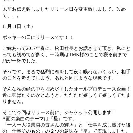
以前お伝え致しましたリリース日を変更致しまして、改め
て、、。
11月11日（土）
ポッキーの日にリリースです！！
ご縁あって2017年春に、松田社長とお話させて頂き、私にと
っても初めてが多く、一時期はTMK様のことで寝る前まで
頭が一杯でした。
そうです、まるで猛烈に恋をして夜も眠れないくらい、相手
のことを考えてしまう、あれと同じような現象です。
そんな私の頭の中を埋め尽くしたオールプロデュース企画！
遂に羽ばたくのかと思うと、ただただ嬉しくて嬉しくてたま
りません。
そこで今回はリリース前に、ジャケット公開します！
A面の楽曲のテーマは『星』です。
「一人一人従業員の皆さんの輝き」と「仕事を成し遂げた後
の、仕事そのもの」の２つの意味を『星』で表現しました。