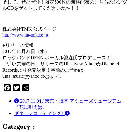
そして、ぜひぜひ！限定500枚の無料配布のこちらのシング
ルCDをゲットしてくださいね〜！！！
株式会社TMK 公式ページ
http://www.int-tmk.co.jp
●リリース情報
2017年11月22日（水）
ロックバンドDEEN ボーカル池森氏プロデュース！！
「いい夫婦の日」リリースのUina New AlbumがDiamond
Recordsより発売決定！事前のご予約は
uina_music@yahoo.co.jpまで。
Facebook
Twitter
共
有
2017.11.04 / 東京・浅草 アミューズミュージアム
『花に唄えば』
ギターレコーディング♪
Category :