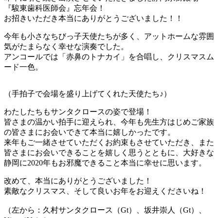
『駿東歯科医師会』忘年会！
お招きいただき本当にありがとうございました！！
今年も小さなちびっ子天使たちが多く、アットホームな雰囲
気がたまらなく幸せな演奏でした。
アンコールでは「赤鼻のトナカイ」を合唱し、クリスマスム
ード一色。
（手拍子で会場を盛り上げてくれた天使たち♪）
わたしたちもサンタクロースの姿で登場！
皆さまの温かい拍手に迎えられ、今年も先生方はじめご家族
の皆さまにお会いできて本当に嬉しかったです。
来年もご一緒させていただくお約束もさせていただき、また
皆さまにお会いできることを嬉しく思うとともに、大好きな
静岡に2020年もお邪魔できること本当に幸せに思います。
改めて、本当にありがとうございました！
素敵なクリスマス、そして良いお年をお迎えくださいね！
（左から：久村サンタクロース（Gt）、坂井崇人（Gt）、